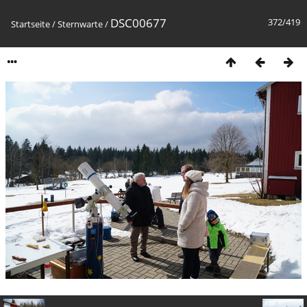
DSC00677
372/419
Startseite
/
Sternwarte
/