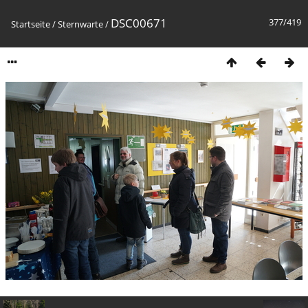
DSC00671
377/419
Startseite
/
Sternwarte
/