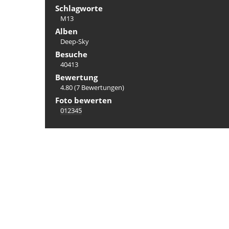
Schlagworte
M13
Alben
Deep-Sky
Besuche
40413
Bewertung
4.80
(7 Bewertungen)
Foto bewerten