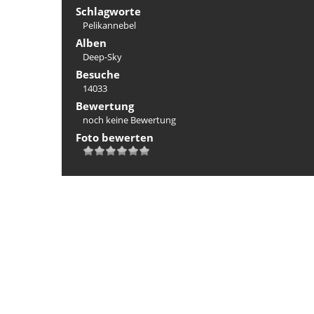
Schlagworte
Pelikannebel
Alben
Deep-Sky
Besuche
14033
Bewertung
noch keine Bewertung
Foto bewerten