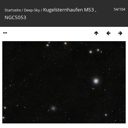
Kugelsternhaufen M53 ,
54/104
Startseite
/
Deep-Sky
/
NGC5053