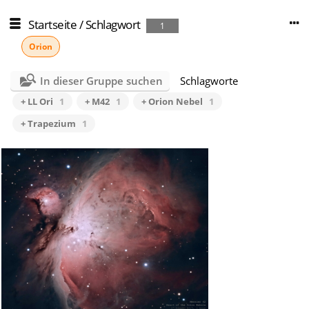
Startseite
/
Schlagwort
1
Orion
In dieser Gruppe suchen
Schlagworte
+ LL Ori
1
+ M42
1
+ Orion Nebel
1
+ Trapezium
1