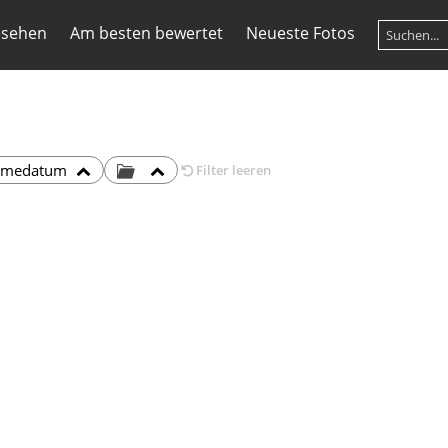
esehen
Am besten bewertet
Neueste Fotos
hmedatum
Filter leeren