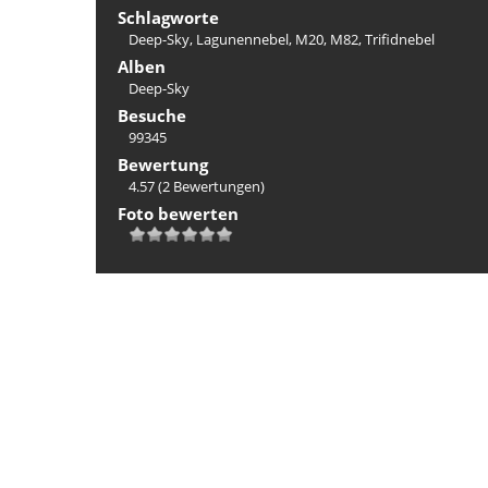
Schlagworte
Deep-Sky
,
Lagunennebel
,
M20
,
M82
,
Trifidnebel
Alben
Deep-Sky
Besuche
99345
Bewertung
4.57
(2 Bewertungen)
Foto bewerten