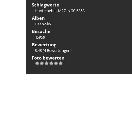
Schlagworte
Hantelnebel
,
M27
,
NGC 6853
Alben
Deep-Sky
Besuche
45959
Bewertung
3.43
(4 Bewertungen)
Foto bewerten