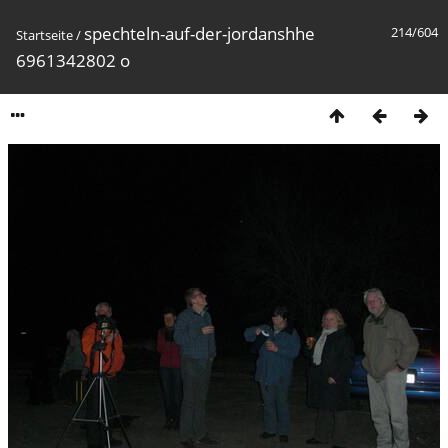
spechteln-auf-der-jordanshhe
214/604
Startseite
/
6961342802 o