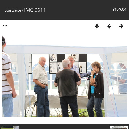
IMG 0611
315/604
Startseite
/