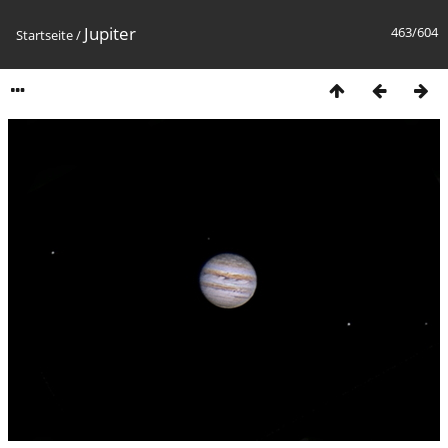
Jupiter
463/604
Startseite
/